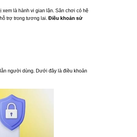
xem là hành vi gian lận. Sân chơi có hệ
hỗ trợ trong tương lai.
Điều khoản sử
 lẫn người dùng. Dưới đây là điều khoản