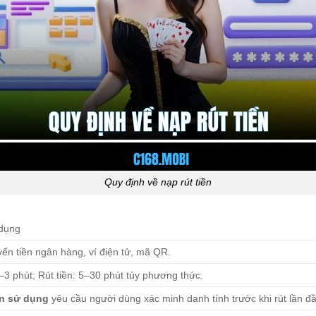
Quy định về nạp rút tiền
 dụng
yển tiền ngân hàng, ví điện tử, mã QR.
–3 phút; Rút tiền: 5–30 phút tùy phương thức.
ản sử dụng
yêu cầu người dùng xác minh danh tính trước khi rút lần đ