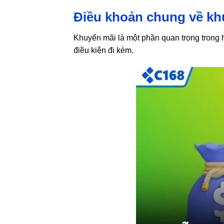
Điều khoản chung về kh
Khuyến mãi là một phần quan trọng trong 
điều kiện đi kèm.