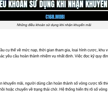
Những điều khoản sử dụng khi nhận khuyến mãi
u cụ thể về mức nạp, thời gian tham gia, loại hình cược, khu 
hác yêu cầu hoàn thành nhiệm vụ nhất định. Việc đọc kỹ quy định
ận khuyến mãi, người dùng cần hoàn thành số vòng cược tối th
hồi hoặc chuyển về trạng thái chờ. Hệ thống hiển thị rõ số vòn