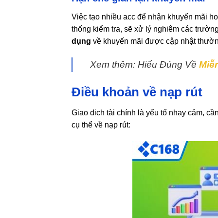
Việc tạo nhiều acc để nhận khuyến mãi ho
thống kiểm tra, sẽ xử lý nghiêm các trường
dụng
về khuyến mãi được cập nhật thường
Xem thêm: Hiểu Đúng Về
Miễn
Điều khoản về nạp rút
Giao dịch tài chính là yếu tố nhạy cảm, c
cụ thể về nạp rút: