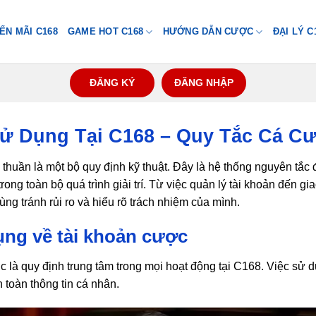
ẾN MÃI C168
GAME HOT C168
HƯỚNG DẪN CƯỢC
ĐẠI LÝ C
ĐĂNG KÝ
ĐĂNG NHẬP
ử Dụng Tại C168 – Quy Tắc Cá C
thuần là một bộ quy định kỹ thuật. Đây là hệ thống nguyên tắ
rong toàn bộ quá trình giải trí. Từ việc quản lý tài khoản đến gi
ng tránh rủi ro và hiểu rõ trách nhiệm của mình.
ng về tài khoản cược
 là quy định trung tâm trong mọi hoạt động tại C168. Việc sử d
 toàn thông tin cá nhân.