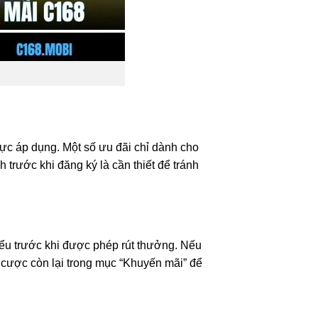
vực áp dụng. Một số ưu đãi chỉ dành cho
 trước khi đăng ký là cần thiết để tránh
iểu trước khi được phép rút thưởng. Nếu
g cược còn lại trong mục “Khuyến mãi” để