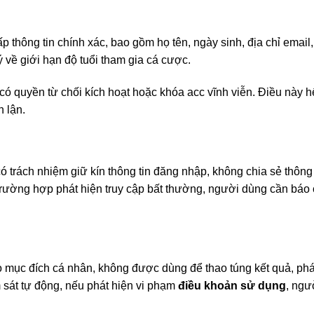
thông tin chính xác, bao gồm họ tên, ngày sinh, địa chỉ email, 
 về giới hạn độ tuổi tham gia cá cược.
g có quyền từ chối kích hoạt hoặc khóa acc vĩnh viễn. Điều này
 lận.
 trách nhiệm giữ kín thông tin đăng nhập, không chia sẻ thông 
rường hợp phát hiện truy cập bất thường, người dùng cần báo c
mục đích cá nhân, không được dùng để thao túng kết quả, phát 
m sát tự động, nếu phát hiện vi phạm
điều khoản sử dụng
, ngư